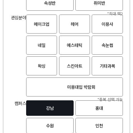
속성반
취미반
*최대 택2
관심분야
메이크업
헤어
이용사
네일
에스테틱
속눈썹
왁싱
스킨아트
기타과목
미용대입 박람회
*중복 선택 가능
캠퍼스
강남
홍대
수원
인천