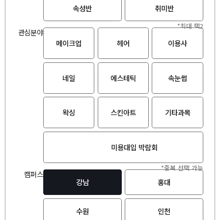
속성반
취미반
*최대 택2
관심분야
메이크업
헤어
이용사
네일
에스테틱
속눈썹
왁싱
스킨아트
기타과목
미용대입 박람회
*중복 선택 가능
캠퍼스
강남
홍대
수원
인천