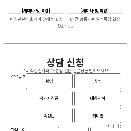
[세미나 및 특강]
[세미나 및 특강]
퍼스널컬러 원데이 클래스 현장
04월 공통과목 필기특강 현장
01
/
05
상담 신청
무료 적성검사와 취·창업 전문 컨설팅을 받아보세요!
상담유형
취업
창업
국가자격증
대학진학
속성반
취미반
*최대 택2
관심분야