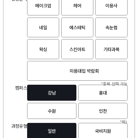
메이크업
헤어
이용사
네일
에스테틱
속눈썹
왁싱
스킨아트
기타과목
미용대입 박람회
*중복 선택 가능
캠퍼스
강남
홍대
수원
인천
*택1
과정유형
일반
국비지원