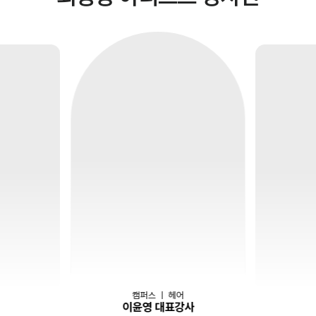
캠퍼스
｜
헤어
이윤영 대표강사