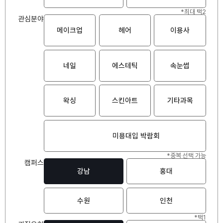
*최대 택2
관심분야
메이크업
헤어
이용사
네일
에스테틱
속눈썹
왁싱
스킨아트
기타과목
미용대입 박람회
*중복 선택 가능
캠퍼스
강남
홍대
수원
인천
*택1