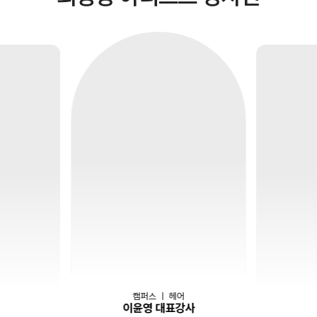
캠퍼스
｜
헤어
이윤영 대표강사