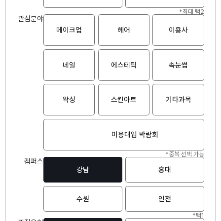
*최대 택2
관심분야
메이크업
헤어
이용사
네일
에스테틱
속눈썹
왁싱
스킨아트
기타과목
미용대입 박람회
*중복 선택 가능
캠퍼스
강남
홍대
수원
인천
*택1