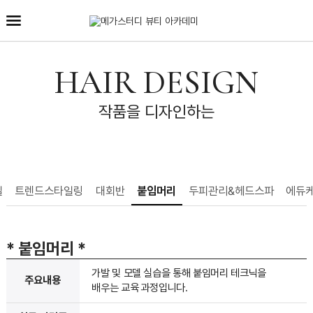
HAIR DESIGN
작품을 디자인하는
일
트렌드스타일링
대회반
붙임머리
두피관리&헤드스파
에듀
* 붙임머리
*
가발 및 모델 실습을 통해 붙임머리 테크닉을
주요내용
배우는 교육 과정입니다.